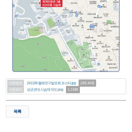
286.4KB
다운로드
241109 월례연구발표회 포스터.jpg
1.1MB
다운로드
성균관대 시습재 약도.png
목록