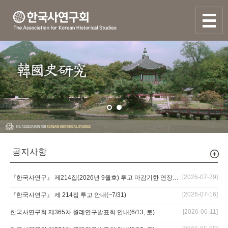
사이트맵
열기
1
2
공지사항
[2026-07-29]
『한국사연구』 제214집(2026년 9월호) 투고 마감기한 연장안내(~8/7자정)
[2026-07-16]
『한국사연구』 제 214집 투고 안내(~7/31)
[2026-06-11]
한국사연구회 제365차 월례연구발표회 안내(6/13, 토)