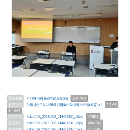
184.7KB
다운로드
역사학 대회 포스터(2023).png
2.9MB
다운로드
한국사연구회 제66회 전국역사학대회 자료집(최종).pdf
Hit 886
475KB
다운로드
KakaoTalk_20231028_214417332_18.jpg
456.7KB
다운로드
KakaoTalk_20231028_214417332_22.jpg
417.4KB
다운로드
KakaoTalk_20231028_214417332_15.jpg