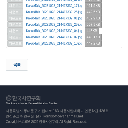
461.5KB
다운로드
KakaoTalk_20231028_214417332_17.jpg
442.6KB
다운로드
KakaoTalk_20231028_214417332_26.jpg
439.9KB
다운로드
KakaoTalk_20231028_214417332_01.jpg
507.9KB
다운로드
KakaoTalk_20231028_214417332_29.jpg
445KB
다운로드
KakaoTalk_20231028_214417332_04.jpg
440.1KB
다운로드
KakaoTalk_20231028_214417332_07.jpg
447.2KB
다운로드
KakaoTalk_20231028_214417332_10.jpg
목록
서울특별시 동대문구 시립대로 163 서울시립대학교 인문학관 426호
안정준교수 연구실 문의 korhisoffice@hanmail.net
Copyright ⓒ 1998-2026 한국사연구회. All Rights Reserved.