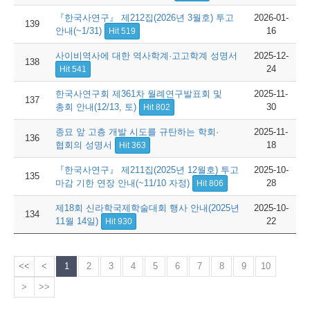
『한국사연구』 제212집(2026년 3월호) 투고
2026-01-
139
안내(~1/31)
16
Hit 519
사이비역사에 대한 역사학계·고고학계 성명서
2025-12-
138
24
Hit 541
한국사연구회 제361차 월례연구발표회 및
2025-11-
137
총회 안내(12/13, 토)
30
Hit 802
종묘 앞 고층 개발 시도를 규탄하는 학회·
2025-11-
136
협회의 성명서
18
Hit 363
『한국사연구』 제211집(2025년 12월호) 투고
2025-10-
135
마감 기한 연장 안내(~11/10 자정)
28
Hit 806
제18회 신라학국제학술대회 행사 안내(2025년
2025-10-
134
11월 14일)
22
Hit 930
<<
<
1
2
3
4
5
6
7
8
9
10
>
>>